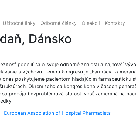
Užitočné linky
Odborné články
O sekcii
Kontakty
odaň, Dánsko
žitosť podeliť sa o svoje odborné znalosti a najnovší vývo
elávanie a výchovu. Témou kongresu je „Farmácia zameraná 
čo dnes poskytujeme pacientom hľadajúcim farmaceutickú s
raštruktúrach. Okrem toho sa kongres koná v časoch generač
de sa prepája bezproblémová starostlivosť zameraná na pa
ledky.
| European Association of Hospital Pharmacists