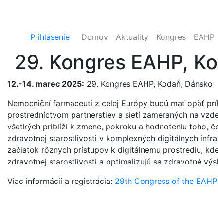
Prihlásenie
Domov
Aktuality
Kongres
EAHP
29. Kongres EAHP, K
12.-14. marec 2025:
29. Kongres EAHP, Kodaň, Dánsko
Nemocniční farmaceuti z celej Európy budú mať opäť príle
prostredníctvom partnerstiev a sietí zameraných na vzd
všetkých priblíži k zmene, pokroku a hodnoteniu toho, 
zdravotnej starostlivosti v komplexných digitálnych inf
začiatok rôznych prístupov k digitálnemu prostrediu, k
zdravotnej starostlivosti a optimalizujú sa zdravotné výs
Viac informácií a registrácia:
29th Congress of the EAHP 